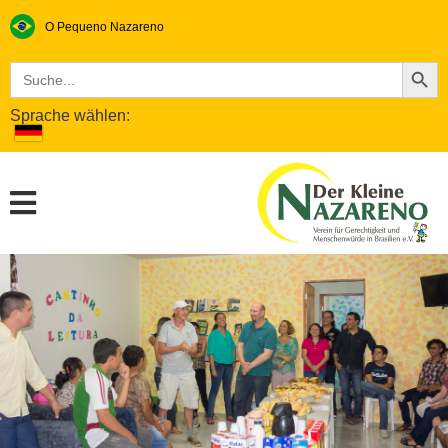
O Pequeno Nazareno​
Search Button
Search
for:
Sprache wählen: